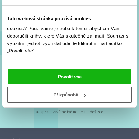
Nové knihy, co se chystá, kvízy, soutěže, autoři, filmové
a seriálové adaptace a další.
Tato webová stránka používá cookies
cookies?
Používáme je třeba k tomu, abychom Vám
doporučili knihy, které Vás skutečně zajímají.
Souhlas s
využitím jednotlivých dat udělíte kliknutím na tlačítko
„Povolit vše“.
Souhlasím s
podmínkami zpracování osobních údajů
Povolit vše
Tvá e-mailová adresa je u nás v bezpečí. Přečti si
naše podmínky
Přizpůsobit
zpracování osobních údajů
. S tvými osobními údaji nakládáme v
mezích obecně závazných právních předpisů. Více informací o tom,
jak zpracováváme tvé údaje, najdeš
zde
.