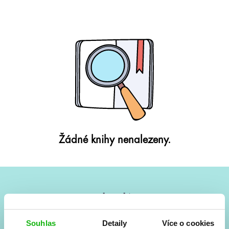
Žádné knihy nenalezeny.
#HumbookNews
Vše kolem #youngadult každý měsíc rovnou do mailu!
Souhlas
Detaily
Více o cookies