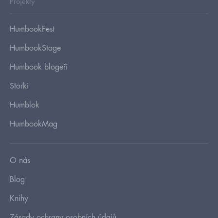
Projekty
HumbookFest
HumbookStage
Humbook blogeři
Storki
Humblok
HumbookMag
O nás
Blog
Knihy
Zásady ochrany osobních údajů