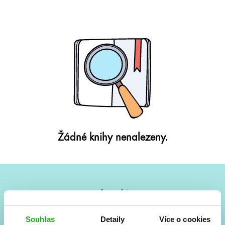
Žádné knihy nenalezeny.
#HumbookNews
Vše kolem #youngadult každý měsíc rovnou do mailu!
Souhlas
Detaily
Více o cookies