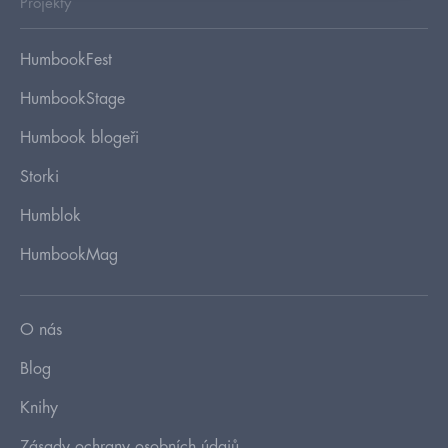
Projekty
HumbookFest
HumbookStage
Humbook blogeři
Storki
Humblok
HumbookMag
O nás
Blog
Knihy
Zásady ochrany osobních údajů