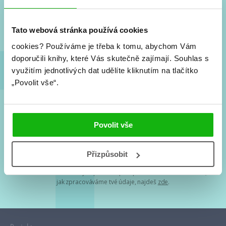
Nové knihy, co se chystá, kvízy, soutěže, autoři, filmové
a seriálové adaptace a další.
Tato webová stránka používá cookies
cookies?
Používáme je třeba k tomu, abychom Vám
doporučili knihy, které Vás skutečně zajímají.
Souhlas s
využitím jednotlivých dat udělíte kliknutím na tlačítko
„Povolit vše“.
Souhlasím s
podmínkami zpracování osobních údajů
Povolit vše
Tvá e-mailová adresa je u nás v bezpečí. Přečti si
naše podmínky
Přizpůsobit
zpracování osobních údajů
. S tvými osobními údaji nakládáme v
mezích obecně závazných právních předpisů. Více informací o tom,
jak zpracováváme tvé údaje, najdeš
zde
.