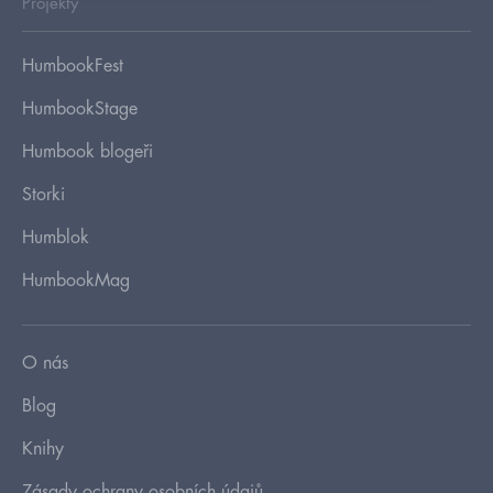
Projekty
HumbookFest
HumbookStage
Humbook blogeři
Storki
Humblok
HumbookMag
O nás
Blog
Knihy
Zásady ochrany osobních údajů