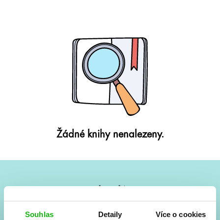
Žádné knihy nenalezeny.
#HumbookNews
Vše kolem #youngadult každý měsíc rovnou do mailu!
Souhlas
Detaily
Více o cookies