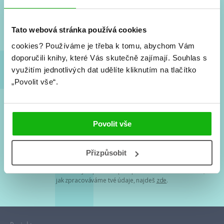
Nové knihy, co se chystá, kvízy, soutěže, autoři, filmové
a seriálové adaptace a další.
Tato webová stránka používá cookies
cookies?
Používáme je třeba k tomu, abychom Vám
doporučili knihy, které Vás skutečně zajímají.
Souhlas s
využitím jednotlivých dat udělíte kliknutím na tlačítko
„Povolit vše“.
Souhlasím s
podmínkami zpracování osobních údajů
Povolit vše
Tvá e-mailová adresa je u nás v bezpečí. Přečti si
naše podmínky
Přizpůsobit
zpracování osobních údajů
. S tvými osobními údaji nakládáme v
mezích obecně závazných právních předpisů. Více informací o tom,
jak zpracováváme tvé údaje, najdeš
zde
.