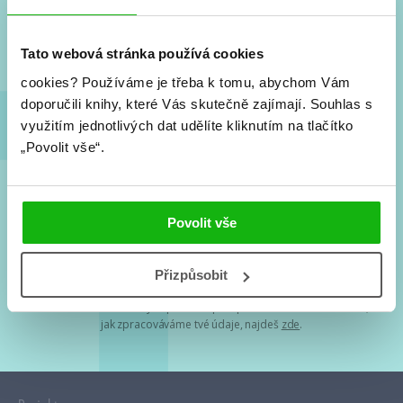
Nové knihy, co se chystá, kvízy, soutěže, autoři, filmové
a seriálové adaptace a další.
Tato webová stránka používá cookies
cookies?
Používáme je třeba k tomu, abychom Vám
doporučili knihy, které Vás skutečně zajímají.
Souhlas s
využitím jednotlivých dat udělíte kliknutím na tlačítko
„Povolit vše“.
Souhlasím s
podmínkami zpracování osobních údajů
Povolit vše
Tvá e-mailová adresa je u nás v bezpečí. Přečti si
naše podmínky
Přizpůsobit
zpracování osobních údajů
. S tvými osobními údaji nakládáme v
mezích obecně závazných právních předpisů. Více informací o tom,
jak zpracováváme tvé údaje, najdeš
zde
.