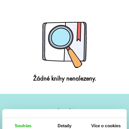
Žádné knihy nenalezeny.
#HumbookNews
Vše kolem #youngadult každý měsíc rovnou do mailu!
Souhlas
Detaily
Více o cookies