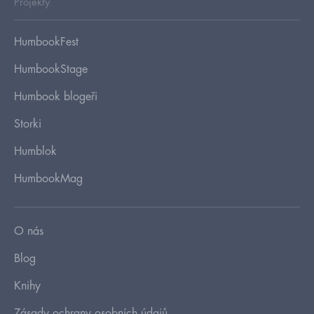
Projekty
HumbookFest
HumbookStage
Humbook blogeři
Storki
Humblok
HumbookMag
O nás
Blog
Knihy
Zásady ochrany osobních údajů