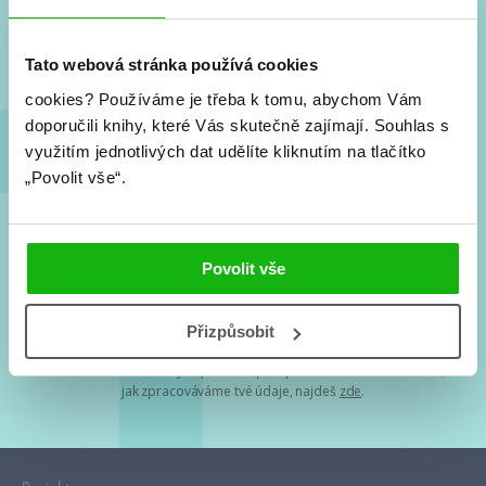
Nové knihy, co se chystá, kvízy, soutěže, autoři, filmové
a seriálové adaptace a další.
Tato webová stránka používá cookies
cookies?
Používáme je třeba k tomu, abychom Vám
doporučili knihy, které Vás skutečně zajímají.
Souhlas s
využitím jednotlivých dat udělíte kliknutím na tlačítko
„Povolit vše“.
Souhlasím s
podmínkami zpracování osobních údajů
Povolit vše
Tvá e-mailová adresa je u nás v bezpečí. Přečti si
naše podmínky
Přizpůsobit
zpracování osobních údajů
. S tvými osobními údaji nakládáme v
mezích obecně závazných právních předpisů. Více informací o tom,
jak zpracováváme tvé údaje, najdeš
zde
.