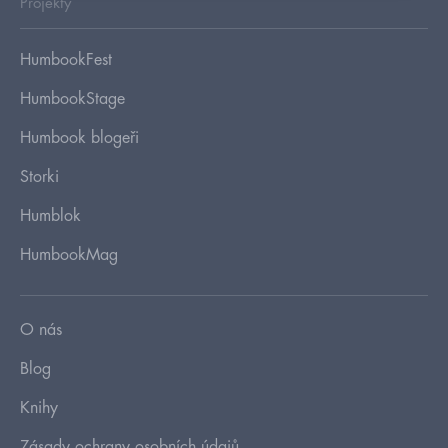
Projekty
HumbookFest
HumbookStage
Humbook blogeři
Storki
Humblok
HumbookMag
O nás
Blog
Knihy
Zásady ochrany osobních údajů