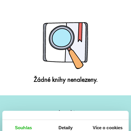
Žádné knihy nenalezeny.
#HumbookNews
Vše kolem #youngadult každý měsíc rovnou do mailu!
Souhlas
Detaily
Více o cookies