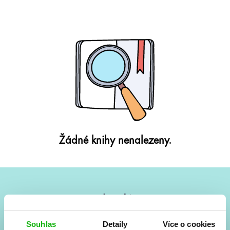
Žádné knihy nenalezeny.
#HumbookNews
Vše kolem #youngadult každý měsíc rovnou do mailu!
Souhlas
Detaily
Více o cookies