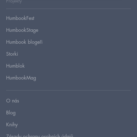
Projekty
HumbookFest
HumbookStage
Humbook blogeři
Storki
Humblok
HumbookMag
O nás
Blog
Knihy
Zásady ochrany osobních údajů