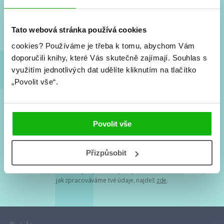
Nové knihy, co se chystá, kvízy, soutěže, autoři, filmové
a seriálové adaptace a další.
Tato webová stránka používá cookies
cookies?
Používáme je třeba k tomu, abychom Vám
doporučili knihy, které Vás skutečně zajímají.
Souhlas s
využitím jednotlivých dat udělíte kliknutím na tlačítko
„Povolit vše“.
Souhlasím s
podmínkami zpracování osobních údajů
Povolit vše
Tvá e-mailová adresa je u nás v bezpečí. Přečti si
naše podmínky
Přizpůsobit
zpracování osobních údajů
. S tvými osobními údaji nakládáme v
mezích obecně závazných právních předpisů. Více informací o tom,
jak zpracováváme tvé údaje, najdeš
zde
.