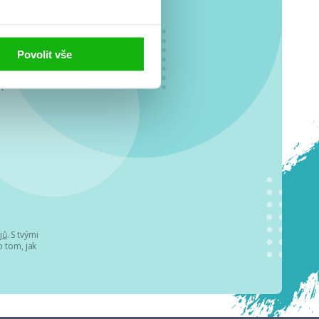
Povolit vše
o se
.
jů
. S tvými
 tom, jak