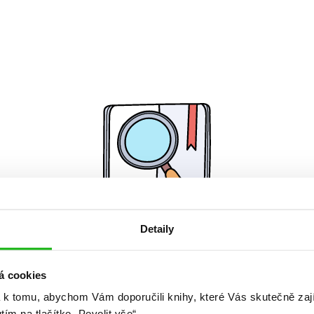
Detaily
Žádné knihy nenalezeny.
á cookies
 k tomu, abychom Vám doporučili knihy, které Vás skutečně zaj
utím na tlačítko „Povolit vše“.