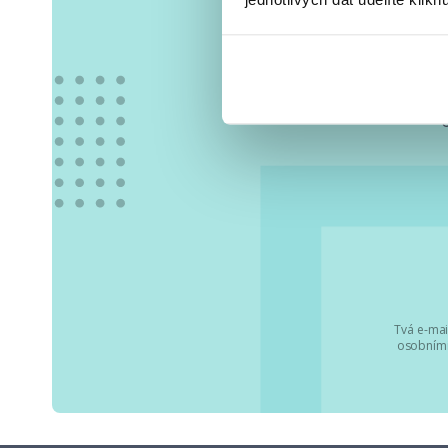
Vše
Tvá e-mai
osobními