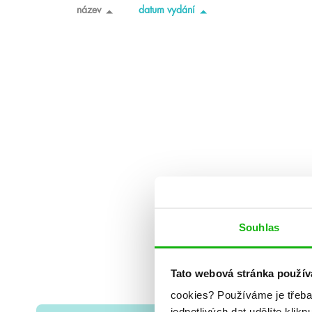
název
datum vydání
Souhlas
Tato webová stránka použív
cookies?
Používáme je třeba
jednotlivých dat udělíte klikn