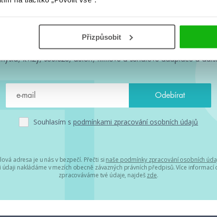
#HumbookNews
Přizpůsobit
 kolem #youngadult každý měsíc rovnou do mailu! Nové knihy, c
chystá, kvízy, soutěže, autoři, filmové a seriálové adaptace a další
Souhlasím s
podmínkami zpracování osobních údajů
lová adresa je u nás v bezpečí. Přečti si
naše podmínky zpracování osobních úda
 údaji nakládáme v mezích obecně závazných právních předpisů. Více informací o
zpracováváme tvé údaje, najdeš
zde
.