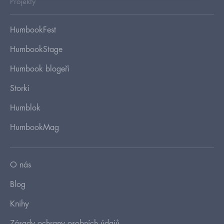
Projekty
HumbookFest
HumbookStage
Humbook blogeři
Storki
Humblok
HumbookMag
O nás
Blog
Knihy
Zásady ochrany osobních údajů