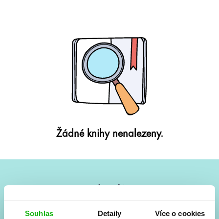
Žádné knihy nenalezeny.
#HumbookNews
Vše kolem #youngadult každý měsíc rovnou do mailu!
Souhlas
Detaily
Více o cookies