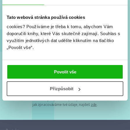
Nové knihy, co se chystá, kvízy, soutěže, autoři, filmové
a seriálové adaptace a další.
Tato webová stránka používá cookies
cookies?
Používáme je třeba k tomu, abychom Vám
doporučili knihy, které Vás skutečně zajímají.
Souhlas s
využitím jednotlivých dat udělíte kliknutím na tlačítko
„Povolit vše“.
Souhlasím s
podmínkami zpracování osobních údajů
Povolit vše
Tvá e-mailová adresa je u nás v bezpečí. Přečti si
naše podmínky
Přizpůsobit
zpracování osobních údajů
. S tvými osobními údaji nakládáme v
mezích obecně závazných právních předpisů. Více informací o tom,
jak zpracováváme tvé údaje, najdeš
zde
.