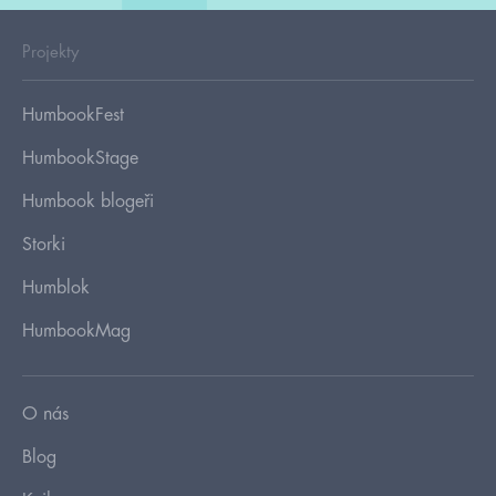
Projekty
HumbookFest
HumbookStage
Humbook blogeři
Storki
Humblok
HumbookMag
O nás
Blog