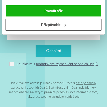
Vše kolem #youngadult každý měsíc rovnou do mailu!
Povolit vše
Nové knihy, co se chystá, kvízy, soutěže, autoři, filmové
a seriálové adaptace a další.
Přizpůsobit
Souhlasím s
podmínkami zpracování osobních údajů
Tvá e-mailová adresa je u nás v bezpečí. Přečti si
naše podmínky
zpracování osobních údajů
. S tvými osobními údaji nakládáme v
mezích obecně závazných právních předpisů. Více informací o tom,
jak zpracováváme tvé údaje, najdeš
zde
.