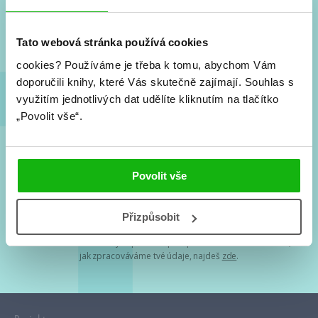
Nové knihy, co se chystá, kvízy, soutěže, autoři, filmové
a seriálové adaptace a další.
Tato webová stránka používá cookies
cookies?
Používáme je třeba k tomu, abychom Vám
doporučili knihy, které Vás skutečně zajímají.
Souhlas s
využitím jednotlivých dat udělíte kliknutím na tlačítko
„Povolit vše“.
Souhlasím s
podmínkami zpracování osobních údajů
Povolit vše
Tvá e-mailová adresa je u nás v bezpečí. Přečti si
naše podmínky
Přizpůsobit
zpracování osobních údajů
. S tvými osobními údaji nakládáme v
mezích obecně závazných právních předpisů. Více informací o tom,
jak zpracováváme tvé údaje, najdeš
zde
.