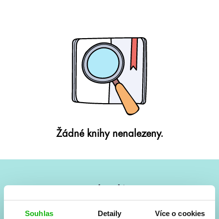
Žádné knihy nenalezeny.
#HumbookNews
Vše kolem #youngadult každý měsíc rovnou do mailu!
Souhlas
Detaily
Více o cookies